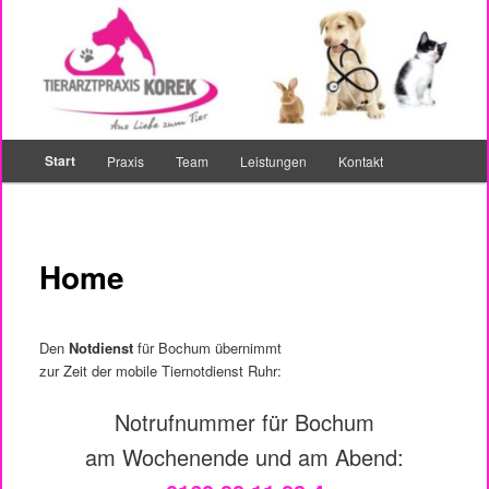
Zum
Ihr Tierarzt in Bochum Riemke
primären
Inhalt
springen
Tierarztpraxis Korek
Hauptmenü
Start
Praxis
Team
Leistungen
Kontakt
Home
Den
Notdienst
für Bochum übernimmt
zur Zeit der mobile Tiernotdienst Ruhr:
Notrufnummer für Bochum
am Wochenende und am Abend: