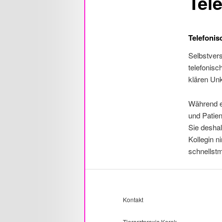
Tel
Telefonis
Selbstvers
telefonisc
klären Unk
Während e
und Patien
Sie deshal
Kollegin n
schnellstm
Kontakt
Tierarztpraxis Korek