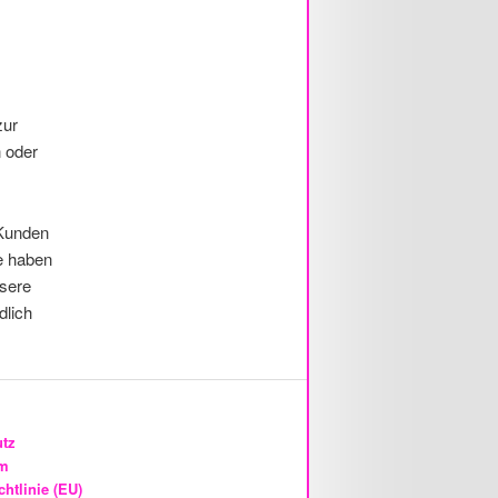
zur
n oder
 Kunden
e haben
nsere
dlich
utz
um
htlinie (EU)