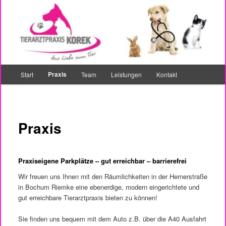
Zum
Ihr Tierarzt in Bochum Riemke
primären
Inhalt
springen
Tierarztpraxis Korek
Hauptmenü
Praxis
Start
Team
Leistungen
Kontakt
Praxis
Praxiseigene Parkplätze – gut erreichbar – barrierefrei
Wir freuen uns Ihnen mit den Räumlichkeiten in der Hernerstraße
in Bochum Riemke eine ebenerdige, modern eingerichtete und
gut erreichbare Tierarztpraxis bieten zu können!
Sie finden uns bequem mit dem Auto z.B. über die A40 Ausfahrt