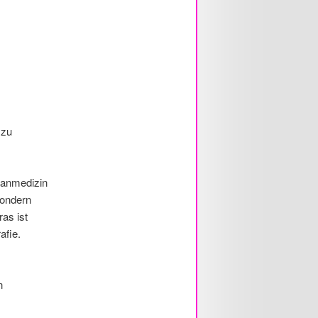
 zu
manmedizin
sondern
as ist
afie.
n