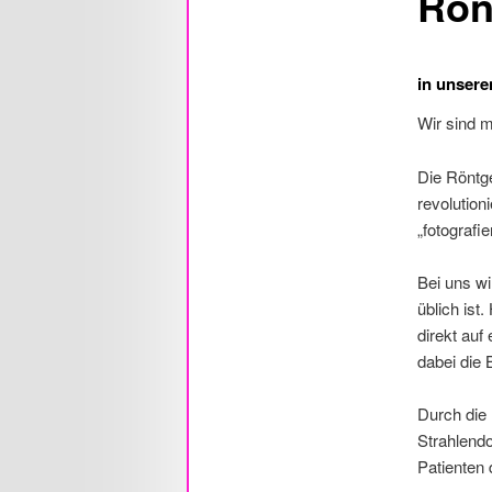
Rön
in unser
Wir sind m
Die Röntge
revolution
„fotografie
Bei uns w
üblich ist
direkt auf
dabei die B
Durch die 
Strahlendo
Patienten 