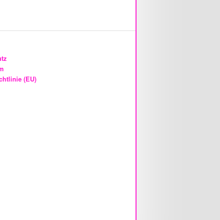
utz
um
htlinie (EU)