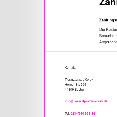
Zah
Zahlungsm
Die Koste
Besuchs zu
Abgerechn
Kontakt
Tierarztpraxis Korek
Herner Str. 299
44809 Bochum
info@tierarztpraxis-korek.de
Tel.
0234/950 951-84