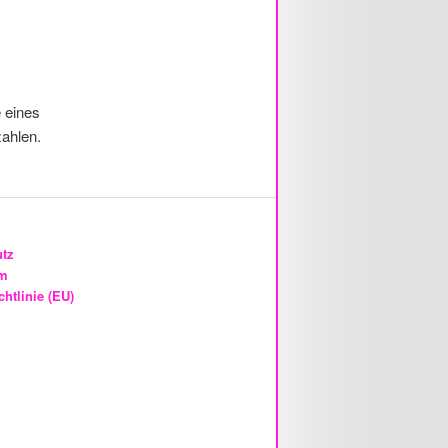
 eines
zahlen.
utz
um
htlinie (EU)