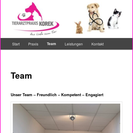
Zum
Ihr Tierarzt in Bochum Riemke
primären
Inhalt
springen
Tierarztpraxis Korek
Hauptmenü
Team
Start
Praxis
Leistungen
Kontakt
Team
Unser Team – Freundlich – Kompetent – Engagiert